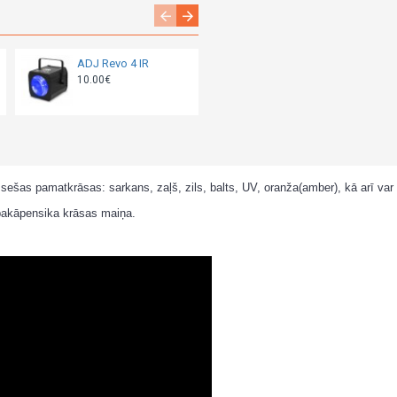
ADJ Revo 4 IR
ADJ Stinger 2
10.00€
15.00€
ešas pamatkrāsas: sarkans, zaļš, zils, balts, UV, oranža(amber), kā arī var
pakāpensika krāsas maiņa.