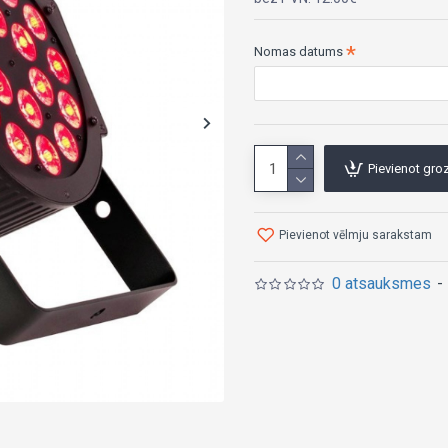
Nomas datums
Pievienot gr
Pievienot vēlmju sarakstam
0 atsauksmes
-