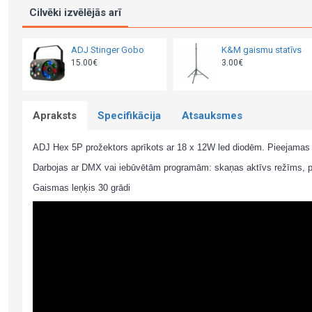
Cilvēki izvēlējās arī
ADJ Stinger Gobo
K&M gaismu statīvs
15.00€
3.00€
Apraksts
Specifikācija
Atsauksmes
ADJ Hex 5P prožektors aprīkots ar 18 x 12W led diodēm. Pieejamas s
Darbojas ar DMX vai iebūvētām programām: skaņas aktīvs režīms, 
Gaismas leņķis 30 grādi