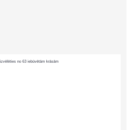
dB Technologies
SUB 18H
40.00€
 izvēlēties no 63 iebūvētām krāsām