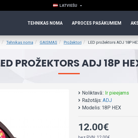
LATVIEŠU
TEHNIKAS NOMA
APROCES PASĀKUMIEM
AK
Tehnikas noma
GAISMAS
Prožektori
LED prožektors ADJ 18P HE
LED PROŽEKTORS ADJ 18P HE
Noliktavā::
Ir pieejams
Ražotājs:
ADJ
Modelis:
18P HEX
12.00€
bez PVN: 12.00€