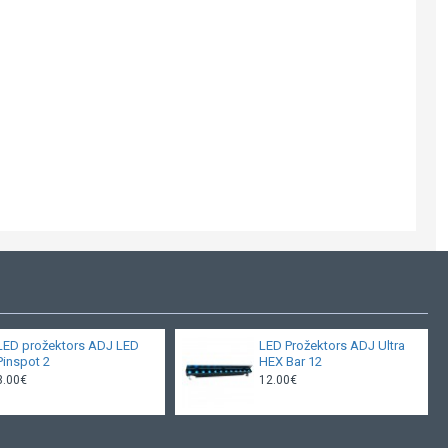
LED prožektors ADJ LED
LED Prožektors ADJ Ultra
Pinspot 2
HEX Bar 12
3.00€
12.00€