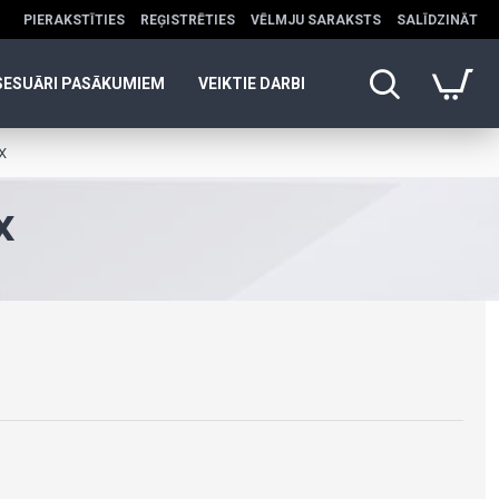
PIERAKSTĪTIES
REĢISTRĒTIES
VĒLMJU SARAKSTS
SALĪDZINĀT
SESUĀRI PASĀKUMIEM
VEIKTIE DARBI
X
X