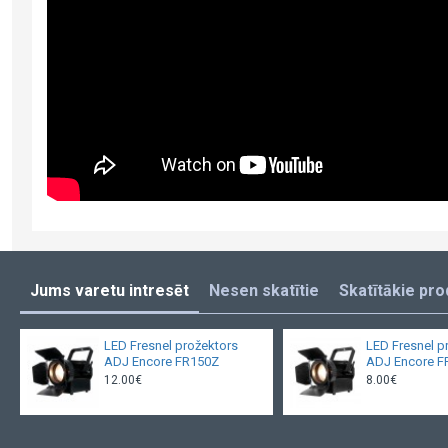
Jums varetu intresēt
Nesen skatītie
Skatītākie pro
LED Fresnel prožektors
LED Fresnel p
ADJ Encore FR150Z
ADJ Encore F
12.00€
8.00€