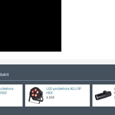
dukti
rožektors
LED prožektors ADJ 5P
R50Z
HEX
6.00€