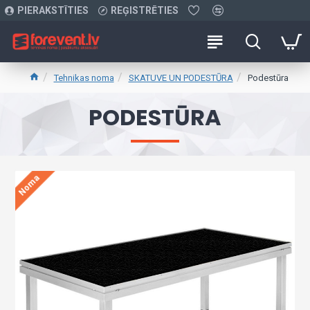
PIERAKSTĪTIES
REĢISTRĒTIES
Tehnikas noma
SKATUVE UN PODESTŪRA
Podestūra
PODESTŪRA
Noma