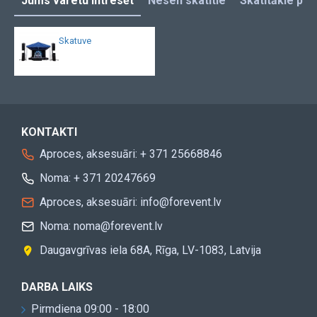
Jums varetu intresēt
Nesen skatītie
Skatītākie pro
Skatuve
KONTAKTI
Aproces, aksesuāri: + 371 25668846
Noma: + 371 20247669
Aproces, aksesuāri: info@forevent.lv
Noma: noma@forevent.lv
Daugavgrīvas iela 68A, Rīga, LV-1083, Latvija
DARBA LAIKS
Pirmdiena 09:00 - 18:00