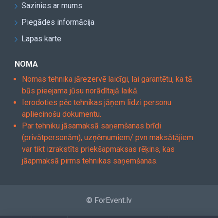
Sazinies ar mums
Piegādes informācija
Lapas karte
NOMA
Nomas tehnika jārezervē laicīgi, lai garantētu, ka tā
būs pieejama jūsu norādītajā laikā.
Ierodoties pēc tehnikas jāņem līdzi personu
apliecinošu dokumentu.
Par tehniku jāsamaksā saņemšanas brīdi
(privātpersonām), uzņēmumiem/ pvn maksātājiem
var tikt izrakstīts priekšapmaksas rēķins, kas
jāapmaksā pirms tehnikas saņemšanas.
© ForEvent.lv