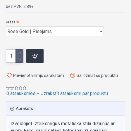
bez PVN: 2.89€
Krāsa
Pievienot vēlmju sarakstam
Salīdzināt šo produktu
0 atsauksmes
-
Uzrakstīt atsauksmi par produktu
Apraksts
Izveidojiet izteiksmīgus metāliska stila dizainus ar
Funky Face, kas ir gatavs lietošanai uz sejas un