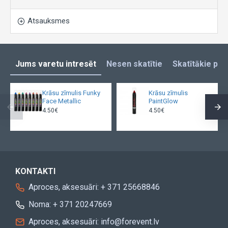
Atsauksmes
Jums varetu intresēt
Nesen skatītie
Skatītākie pro
Krāsu zīmulis Funky
Krāsu zīmulis
Face Metallic
PaintGlow
4.50€
4.50€
KONTAKTI
Aproces, aksesuāri: + 371 25668846
Noma: + 371 20247669
Aproces, aksesuāri: info@forevent.lv