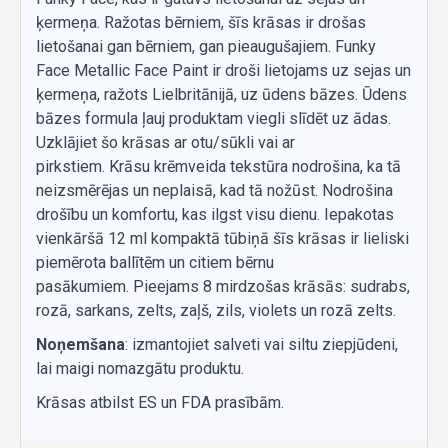
ķermeņa. Ražotas bērniem, šīs krāsas ir drošas
lietošanai gan bērniem, gan pieaugušajiem. Funky
Face Metallic Face Paint ir droši lietojams uz sejas un
ķermeņa, ražots Lielbritānijā, uz ūdens bāzes. Ūdens
bāzes formula ļauj produktam viegli slīdēt uz ādas.
Uzklājiet šo krāsas ar otu/sūkli vai ar
pirkstiem. Krāsu krēmveida tekstūra nodrošina, ka tā
neizsmērējas un neplaisā, kad tā nožūst. Nodrošina
drošību un komfortu, kas ilgst visu dienu. Iepakotas
vienkāršā 12 ml kompaktā tūbiņā šīs krāsas ir lieliski
piemērota ballītēm un citiem bērnu
pasākumiem. Pieejams 8 mirdzošas krāsās: sudrabs,
rozā, sarkans, zelts, zaļš, zils, violets un rozā zelts.
Noņemšana
: izmantojiet salveti vai siltu ziepjūdeni,
lai maigi nomazgātu produktu.
Krāsas atbilst ES un FDA prasībām.