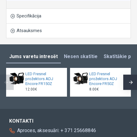
Specifikācija
Atsauksmes
Jums varetu intresēt
Nesen skatītie
Skatītākie pro
LED Fresnel
LED Fresnel
prožektors ADJ
prožektors ADJ
Encore FR150Z
Encore FR50Z
12.00€
8.00€
KONTAKTI
Aproces, aksesuāri: + 371 25668846