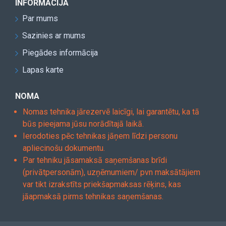
INFORMĀCIJA
Par mums
Sazinies ar mums
Piegādes informācija
Lapas karte
NOMA
Nomas tehnika jārezervē laicīgi, lai garantētu, ka tā
būs pieejama jūsu norādītajā laikā.
Ierodoties pēc tehnikas jāņem līdzi personu
apliecinošu dokumentu.
Par tehniku jāsamaksā saņemšanas brīdi
(privātpersonām), uzņēmumiem/ pvn maksātājiem
var tikt izrakstīts priekšapmaksas rēķins, kas
jāapmaksā pirms tehnikas saņemšanas.