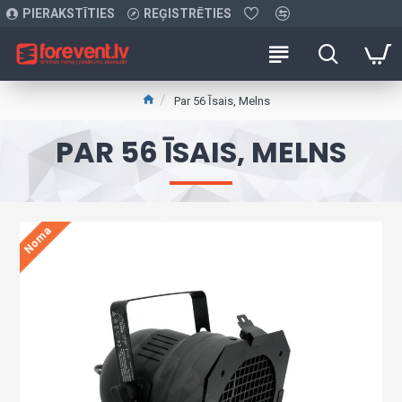
PIERAKSTĪTIES
REĢISTRĒTIES
Par 56 Īsais, Melns
PAR 56 ĪSAIS, MELNS
Noma