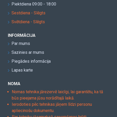
Piektdiena 09:00 - 18:00
Sestdiena - Slēgts
Svētdiena - Slēgts
INFORMĀCIJA
Par mums
Sazinies ar mums
Piegādes informācija
Lapas karte
NOMA
Nomas tehnika jārezervē laicīgi, lai garantētu, ka tā
būs pieejama jūsu norādītajā laikā.
Ierodoties pēc tehnikas jāņem līdzi personu
apliecinošu dokumentu.
Par tehniku jāsamaksā saņemšanas brīdi