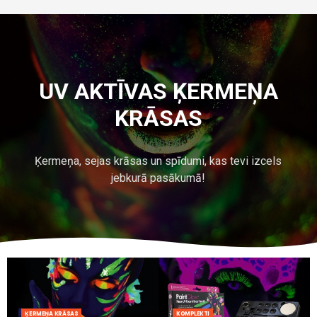
UV AKTĪVAS ĶERMEŅA
KRĀSAS
Ķermeņa, sejas krāsas un spīdumi, kas tevi izcels
jebkurā pasākumā!
ĶERMEŅA KRĀSAS
KOMPLEKTI