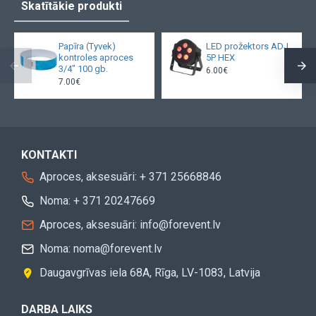
Skatītākie produkti
Papīra (Tyvek)
LED prožektors ADJ
kontroles aproces
5P HEX
3/4" 100 gb.
6.00€
7.00€
KONTAKTI
Aproces, aksesuāri: + 371 25668846
Noma: + 371 20247669
Aproces, aksesuāri: info@forevent.lv
Noma: noma@forevent.lv
Daugavgrīvas iela 68A, Rīga, LV-1083, Latvija
DARBA LAIKS