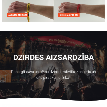
AUDUMA APROCES
SILIKONA APROCES
DZIRDES AIZSARDZĪBA
Pasargā savu un bērna dzirdi festivālu, koncertu un
citu pasākumu laikā!