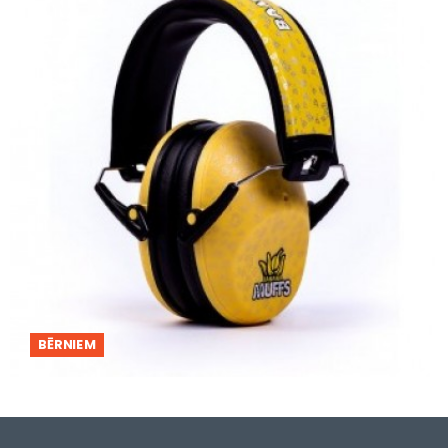
BĒRNIEM