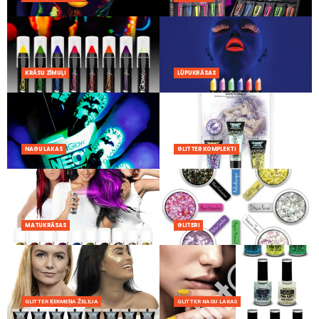
KRĀSU ZĪMUĻI
LŪPUKRĀSAS
NAGU LAKAS
GLITTER KOMPLEKTI
MATUKRĀSAS
GLITERI
GLITTER ĶERMEŅA ŽELEJA
GLITTER NAGU LAKAS