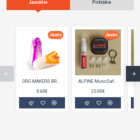
Jaunākie
Pirktākie
Jauns
Jauns
ORG.MAKERS BRAND SPARKPLUG
ALPINE MusicSafe Pro Transparant
0.60€
25.00€