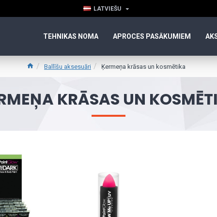
LATVIEŠU
TEHNIKAS NOMA
APROCES PASĀKUMIEM
AK
Ballīšu aksesuāri
Ķermeņa krāsas un kosmētika
RMEŅA KRĀSAS UN KOSMĒT