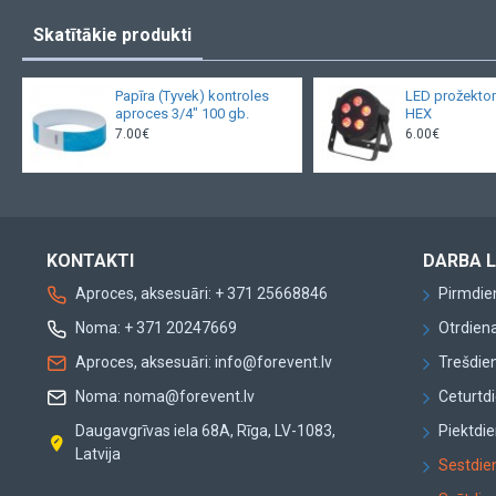
Skatītākie produkti
Papīra (Tyvek) kontroles
LED prožekto
aproces 3/4" 100 gb.
HEX
7.00€
6.00€
KONTAKTI
DARBA L
Aproces, aksesuāri: + 371 25668846
Pirmdien
Noma: + 371 20247669
Otrdiena
Aproces, aksesuāri: info@forevent.lv
Trešdien
Noma: noma@forevent.lv
Ceturtdi
Daugavgrīvas iela 68A, Rīga, LV-1083,
Piektdie
Latvija
Sestdien