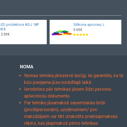
LED prožektors ADJ 18P
Silikona aproces, L
HEX
0.65€
12.00€
NOMA
Nomas tehnika jārezervē laicīgi, lai garantētu, ka tā
būs pieejama jūsu norādītajā laikā.
Ierodoties pēc tehnikas jāņem līdzi personu
apliecinošu dokumentu.
Par tehniku jāsamaksā saņemšanas brīdi
(privātpersonām), uzņēmumiem/ pvn
maksātājiem var tikt izrakstīts priekšapmaksas
rēķins, kas jāapmaksā pirms tehnikas