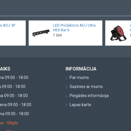
rs ADJ 5P
LED Prožektors ADJ Ultra
HEX Bar 6
7.00€
AIKS
INFORMĀCIJA
a 09:00 - 18:00
Par mums
 09:00 - 18:00
Sazinies ar mums
a 09:00 - 18:00
Piegādes informācija
ena 09:00 - 18:00
Lapas karte
na 09:00 - 18:00
a - Slēgts