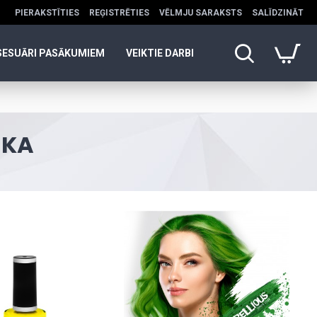
PIERAKSTĪTIES
REĢISTRĒTIES
VĒLMJU SARAKSTS
SALĪDZINĀT
SESUĀRI PASĀKUMIEM
VEIKTIE DARBI
IKA