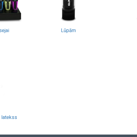
ejai
Lūpām
 latekss