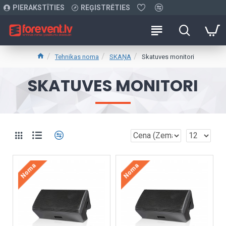
PIERAKSTĪTIES
REĢISTRĒTIES
Tehnikas noma
SKAŅA
Skatuves monitori
SKATUVES MONITORI
Noma
Noma