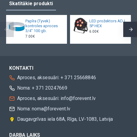
Skatītākie produkti
Papīra (Tyvek)
LED prožektors ADJ
kontroles aproces
5P HEX
3/4" 100 gb.
6.00€
7.00€
KONTAKTI
Aproces, aksesuāri: + 371 25668846
Noma: + 371 20247669
Aproces, aksesuāri: info@forevent.lv
Noma: noma@forevent.lv
Daugavgrīvas iela 68A, Rīga, LV-1083, Latvija
DARBA LAIKS