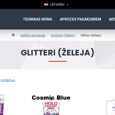
LATVIEŠU
TEHNIKAS NOMA
APROCES PASĀKUMIEM
AK
Ballīšu aksesuāri
Spīdumi (Glitter)
Glitteri (želeja)
GLITTERI (ŽELEJA)
produktus