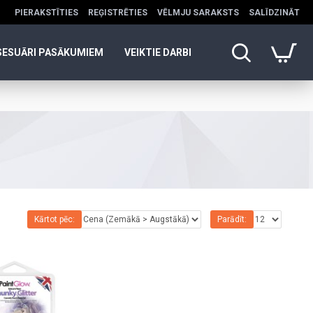
PIERAKSTĪTIES
REĢISTRĒTIES
VĒLMJU SARAKSTS
SALĪDZINĀT
SESUĀRI PASĀKUMIEM
VEIKTIE DARBI
Kārtot pēc:
Parādīt: