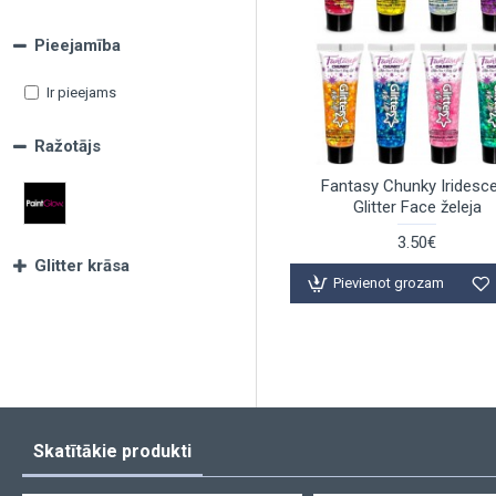
Pieejamība
Ir pieejams
Ražotājs
Fantasy Chunky Iridesc
Glitter Face želeja
3.50€
Glitter krāsa
Pievienot grozam
Skatītākie produkti