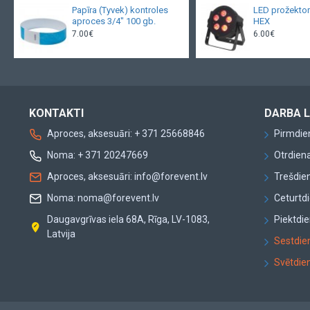
Papīra (Tyvek) kontroles
LED prožekto
aproces 3/4" 100 gb.
HEX
7.00€
6.00€
KONTAKTI
DARBA L
Aproces, aksesuāri: + 371 25668846
Pirmdien
Noma: + 371 20247669
Otrdiena
Aproces, aksesuāri: info@forevent.lv
Trešdien
Noma: noma@forevent.lv
Ceturtdi
Daugavgrīvas iela 68A, Rīga, LV-1083,
Piektdie
Latvija
Sestdien
Svētdien