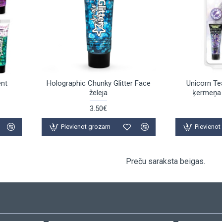
ent
Holographic Chunky Glitter Face
Unicorn Te
želeja
ķermeņa 
3.50€
Pievienot grozam
Pievieno
Preču saraksta beigas.