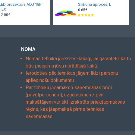
LED prožektors ADJ 18P
Silikona aproces, L
HEX
0.65€
12.00€
NOMA
Nomas tehnika jārezervē laicīgi, lai garantētu, ka tā
būs pieejama jūsu norādītajā laikā.
Ierodoties pēc tehnikas jāņem līdzi personu
apliecinošu dokumentu.
Par tehniku jāsamaksā saņemšanas brīdi
(privātpersonām), uzņēmumiem/ pvn
maksātājiem var tikt izrakstīts priekšapmaksas
rēķins, kas jāapmaksā pirms tehnikas
saņemšanas.