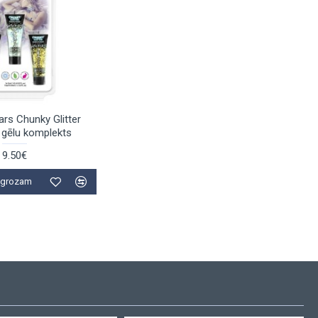
ars Chunky Glitter
gēlu komplekts
9.50€
t grozam