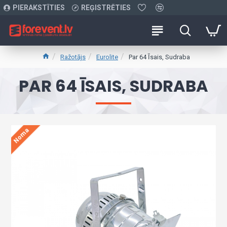
PIERAKSTĪTIES
REĢISTRĒTIES
Ražotājs
Eurolite
Par 64 Īsais, Sudraba
PAR 64 ĪSAIS, SUDRABA
Noma