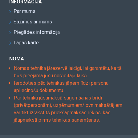
INFORMĀCIJA
Par mums
Sazinies ar mums
Piegādes informācija
Lapas karte
NOMA
Nomas tehnika jārezervē laicīgi, lai garantētu, ka tā
būs pieejama jūsu norādītajā laikā.
Ierodoties pēc tehnikas jāņem līdzi personu
apliecinošu dokumentu.
Par tehniku jāsamaksā saņemšanas brīdi
(privātpersonām), uzņēmumiem/ pvn maksātājiem
var tikt izrakstīts priekšapmaksas rēķins, kas
jāapmaksā pirms tehnikas saņemšanas.