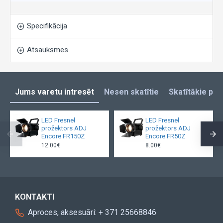
Specifikācija
Atsauksmes
Jums varetu intresēt
Nesen skatītie
Skatītākie pro
LED Fresnel
LED Fresnel
prožektors ADJ
prožektors ADJ
Encore FR150Z
Encore FR50Z
12.00€
8.00€
KONTAKTI
Aproces, aksesuāri: + 371 25668846