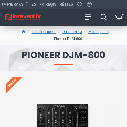
PIERAKSTĪTIES
REĢISTRĒTIES
Tehnikas noma
DJ TEHNIKA
Mikserpultis
Pioneer DJM-800
PIONEER DJM-800
Noma