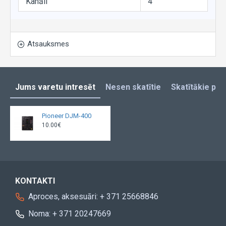
Kanāli
4
Atsauksmes
Jums varetu intresēt
Nesen skatītie
Skatītākie pro
Pioneer DJM-400
10.00€
KONTAKTI
Aproces, aksesuāri: + 371 25668846
Noma: + 371 20247669