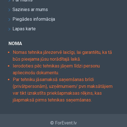
Sazinies ar mums
Piegādes informācija
Lapas karte
NOMA
Nomas tehnika jārezervē laicīgi, lai garantētu, ka tā
būs pieejama jūsu norādītajā laikā.
Ierodoties pēc tehnikas jāņem līdzi personu
apliecinošu dokumentu.
Par tehniku jāsamaksā saņemšanas brīdi
(privātpersonām), uzņēmumiem/ pvn maksātājiem
var tikt izrakstīts priekšapmaksas rēķins, kas
jāapmaksā pirms tehnikas saņemšanas.
© ForEvent.lv