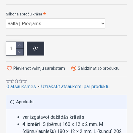
Silkona aproču krāsa
Pievienot vēlmju sarakstam
Salīdzināt šo produktu
0 atsauksmes
-
Uzrakstīt atsauksmi par produktu
Apraksts
var izgatavot dažādās krāsās
4 izmēri:
S (bērnu) 160 x 12 x 2 mm, M
(dāmu/jauniešu) 180 x 12 x 2 mm, L (kungu) 202