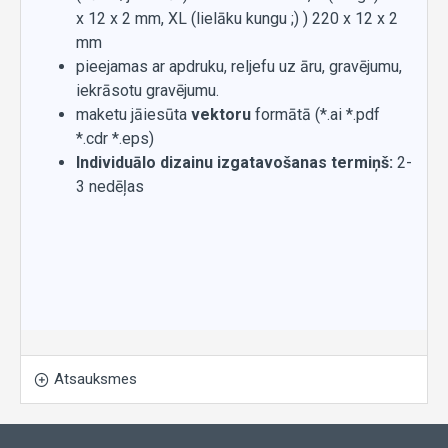
x 12 x 2 mm, XL (lielāku kungu ;) ) 220 x 12 x 2
mm
pieejamas ar apdruku, reljefu uz āru, gravējumu,
iekrāsotu gravējumu.
maketu jāiesūta
vektoru
formātā (*.ai *.pdf
*.cdr *.eps)
Individuālo dizainu izgatavošanas termiņš:
2-
3 nedēļas
Atsauksmes