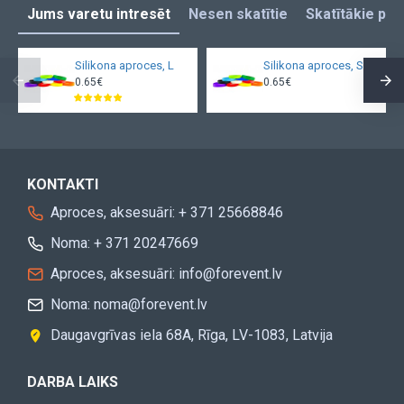
Jums varetu intresēt
Nesen skatītie
Skatītākie pro
Silikona aproces, L
Silikona aproces, S
0.65€
0.65€
KONTAKTI
Aproces, aksesuāri: + 371 25668846
Noma: + 371 20247669
Aproces, aksesuāri: info@forevent.lv
Noma: noma@forevent.lv
Daugavgrīvas iela 68A, Rīga, LV-1083, Latvija
DARBA LAIKS