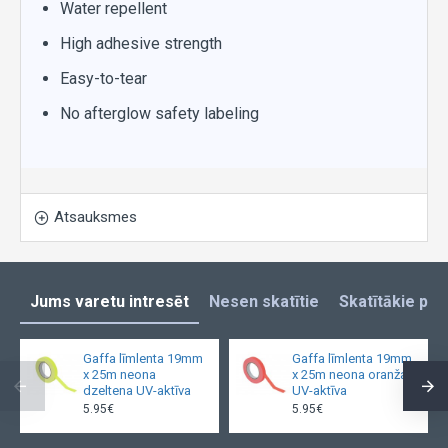
Water repellent
High adhesive strength
Easy-to-tear
No afterglow safety labeling
Atsauksmes
Jums varetu intresēt
Nesen skatītie
Skatītākie pro
Gaffa līmlenta 19mm
Gaffa līmlenta 19mm
x 25m neona
x 25m neona oranža
dzeltena UV-aktīva
UV-aktīva
5.95€
5.95€