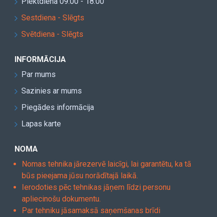
Piektdiena 09:00 - 18:00
Sestdiena - Slēgts
Svētdiena - Slēgts
INFORMĀCIJA
Par mums
Sazinies ar mums
Piegādes informācija
Lapas karte
NOMA
Nomas tehnika jārezervē laicīgi, lai garantētu, ka tā
būs pieejama jūsu norādītajā laikā.
Ierodoties pēc tehnikas jāņem līdzi personu
apliecinošu dokumentu.
Par tehniku jāsamaksā saņemšanas brīdi