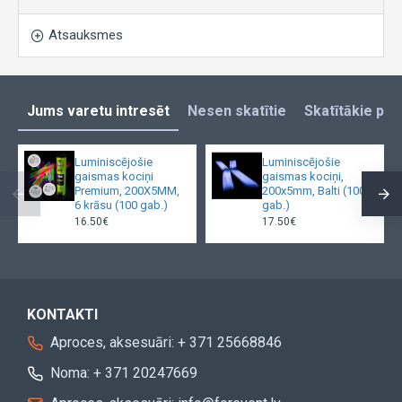
Atsauksmes
Jums varetu intresēt
Nesen skatītie
Skatītākie pro
Luminiscējošie
Luminiscējošie
gaismas kociņi
gaismas kociņi,
Premium, 200X5MM,
200x5mm, Balti (100
6 krāsu (100 gab.)
gab.)
16.50€
17.50€
KONTAKTI
Aproces, aksesuāri: + 371 25668846
Noma: + 371 20247669