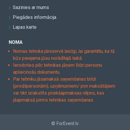
Sazinies ar mums
Piegādes informācija
Lapas karte
NOMA
Nomas tehnika jārezervē laicīgi, lai garantētu, ka tā
būs pieejama jūsu norādītajā laikā.
Ierodoties pēc tehnikas jāņem līdzi personu
apliecinošu dokumentu.
Par tehniku jāsamaksā saņemšanas brīdi
(privātpersonām), uzņēmumiem/ pvn maksātājiem
var tikt izrakstīts priekšapmaksas rēķins, kas
jāapmaksā pirms tehnikas saņemšanas.
© ForEvent.lv