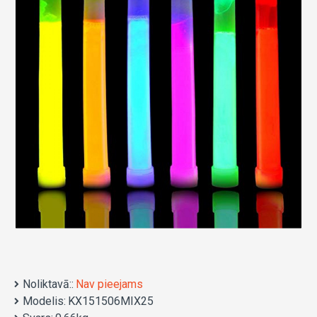
Noliktavā::
Nav pieejams
Modelis:
KX151506MIX25