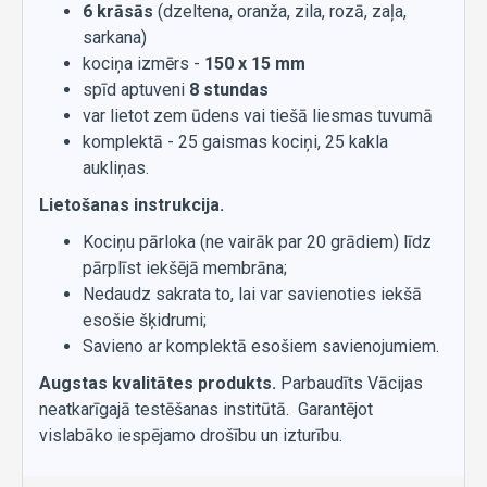
6
krāsās
(dzeltena, oranža, zila, rozā, zaļa,
sarkana)
kociņa izmērs -
150 x 15 mm
spīd aptuveni
8 stundas
var lietot zem ūdens vai tiešā liesmas tuvumā
komplektā - 25 gaismas kociņi, 25 kakla
aukliņas.
Lietošanas instrukcija.
Kociņu pārloka (ne vairāk par 20 grādiem) līdz
pārplīst iekšējā membrāna;
Nedaudz sakrata to, lai var savienoties iekšā
esošie šķidrumi;
Savieno ar komplektā esošiem savienojumiem.
Augstas kvalitātes produkts.
Parbaudīts Vācijas
neatkarīgajā testēšanas institūtā. Garantējot
vislabāko iespējamo drošību un izturību.